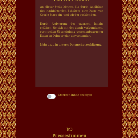
An dieser Stelle können Sie durch Anklicken
des nach­folgenden Schalters eine Karte von
Google-Maps ein- und wieder ausblenden.
Durch Aktivierung des externen Inhalts
erklären Sie sich mit der damit ver­bundenen,
eventuellen Über­mittlung personen­bezogener
Daten an Dritt­parteien ein­ver­standen.
Mehr dazu in unserer
Datenschutzerklärung
.
Externen Inhalt anzeigen
Pressestimmen