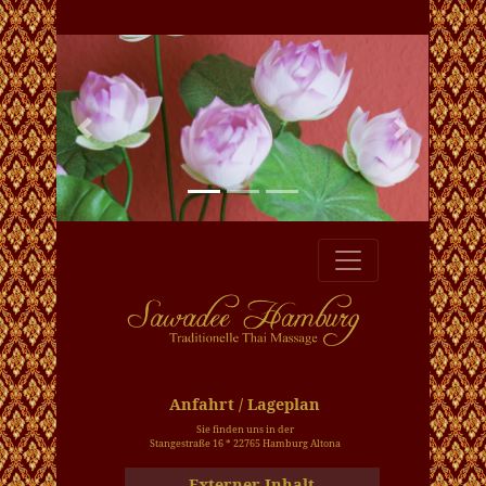
Previous
Next
Anfahrt / Lageplan
Sie finden uns in der
Stangestraße 16 * 22765 Hamburg Altona
Externer Inhalt