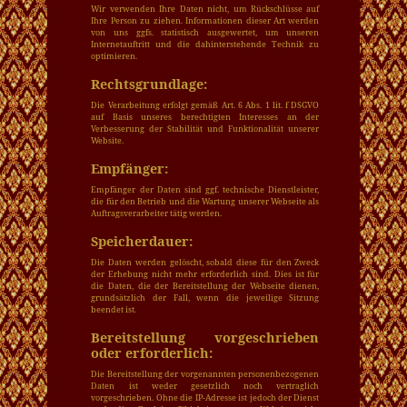
Wir verwenden Ihre Daten nicht, um Rückschlüsse auf
Ihre Person zu ziehen. Informationen dieser Art werden
von uns ggfs. statistisch ausgewertet, um unseren
Internetauftritt und die dahinterstehende Technik zu
optimieren.
Rechtsgrundlage:
Die Verarbeitung erfolgt gemäß Art. 6 Abs. 1 lit. f DSGVO
auf Basis unseres berechtigten Interesses an der
Verbesserung der Stabilität und Funktionalität unserer
Website.
Empfänger:
Empfänger der Daten sind ggf. technische Dienstleister,
die für den Betrieb und die Wartung unserer Webseite als
Auftragsverarbeiter tätig werden.
Speicherdauer:
Die Daten werden gelöscht, sobald diese für den Zweck
der Erhebung nicht mehr erforderlich sind. Dies ist für
die Daten, die der Bereitstellung der Webseite dienen,
grundsätzlich der Fall, wenn die jeweilige Sitzung
beendet ist.
Bereitstellung vorgeschrieben
oder erforderlich:
Die Bereitstellung der vorgenannten personenbezogenen
Daten ist weder gesetzlich noch vertraglich
vorgeschrieben. Ohne die IP-Adresse ist jedoch der Dienst