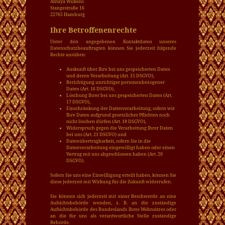
Atitaya Wilkens
Stangestraße 16
22765 Hamburg
Ihre Betroffenenrechte
Unter den angegebenen Kontaktdaten unseres
Datenschutzbeauftragten können Sie jederzeit folgende
Rechte ausüben:
Auskunft über Ihre bei uns gespeicherten Daten
und deren Verarbeitung (Art. 15 DSGVO),
Berichtigung unrichtiger personenbezogener
Daten (Art. 16 DSGVO),
Löschung Ihrer bei uns gespeicherten Daten (Art.
17 DSGVO),
Einschränkung der Datenverarbeitung, sofern wir
Ihre Daten aufgrund gesetzlicher Pflichten noch
nicht löschen dürfen (Art. 18 DSGVO),
Widerspruch gegen die Verarbeitung Ihrer Daten
bei uns (Art. 21 DSGVO) und
Datenübertragbarkeit, sofern Sie in die
Datenverarbeitung eingewilligt haben oder einen
Vertrag mit uns abgeschlossen haben (Art. 20
DSGVO).
Sofern Sie uns eine Einwilligung erteilt haben, können Sie
diese jederzeit mit Wirkung für die Zukunft widerrufen.
Sie können sich jederzeit mit einer Beschwerde an eine
Aufsichtsbehörde wenden, z. B. an die zuständige
Aufsichtsbehörde des Bundeslands Ihres Wohnsitzes oder
an die für uns als verantwortliche Stelle zuständige
Behörde.