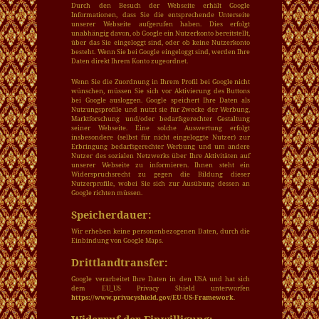
Durch den Besuch der Webseite erhält Google
Informationen, dass Sie die entsprechende Unterseite
unserer Webseite aufgerufen haben. Dies erfolgt
unabhängig davon, ob Google ein Nutzerkonto bereitstellt,
über das Sie eingeloggt sind, oder ob keine Nutzerkonto
besteht. Wenn Sie bei Google eingeloggt sind, werden Ihre
Daten direkt Ihrem Konto zugeordnet.
Wenn Sie die Zuordnung in Ihrem Profil bei Google nicht
wünschen, müssen Sie sich vor Aktivierung des Buttons
bei Google ausloggen. Google speichert Ihre Daten als
Nutzungsprofile und nutzt sie für Zwecke der Werbung,
Marktforschung und/oder bedarfsgerechter Gestaltung
seiner Webseite. Eine solche Auswertung erfolgt
insbesondere (selbst für nicht eingeloggte Nutzer) zur
Erbringung bedarfsgerechter Werbung und um andere
Nutzer des sozialen Netzwerks über Ihre Aktivitäten auf
unserer Webseite zu informieren. Ihnen steht ein
Widerspruchsrecht zu gegen die Bildung dieser
Nutzerprofile, wobei Sie sich zur Ausübung dessen an
Google richten müssen.
Speicherdauer:
Wir erheben keine personenbezogenen Daten, durch die
Einbindung von Google Maps.
Drittlandtransfer:
Google verarbeitet Ihre Daten in den USA und hat sich
dem EU_US Privacy Shield unterworfen
https://www.privacyshield.gov/EU-US-Framework
.