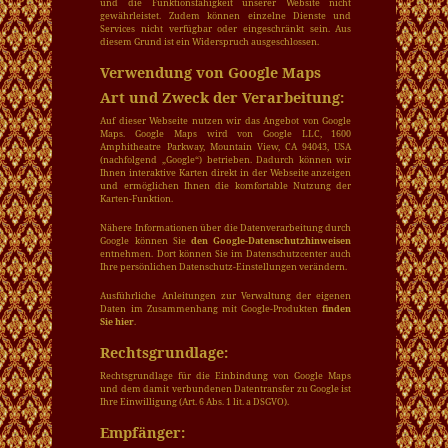
und die Funktionsfähigkeit unserer Website nicht
gewährleistet. Zudem können einzelne Dienste und
Services nicht verfügbar oder eingeschränkt sein. Aus
diesem Grund ist ein Widerspruch ausgeschlossen.
Verwendung von Google Maps
Art und Zweck der Verarbeitung:
Auf dieser Webseite nutzen wir das Angebot von Google
Maps. Google Maps wird von Google LLC, 1600
Amphitheatre Parkway, Mountain View, CA 94043, USA
(nachfolgend „Google“) betrieben. Dadurch können wir
Ihnen interaktive Karten direkt in der Webseite anzeigen
und ermöglichen Ihnen die komfortable Nutzung der
Karten-Funktion.
Nähere Informationen über die Datenverarbeitung durch
Google können Sie
den Google-Datenschutzhinweisen
entnehmen. Dort können Sie im Datenschutzcenter auch
Ihre persönlichen Datenschutz-Einstellungen verändern.
Ausführliche Anleitungen zur Verwaltung der eigenen
Daten im Zusammenhang mit Google-Produkten
finden
Sie hier
.
Rechtsgrundlage:
Rechtsgrundlage für die Einbindung von Google Maps
und dem damit verbundenen Datentransfer zu Google ist
Ihre Einwilligung (Art. 6 Abs. 1 lit. a DSGVO).
Empfänger: