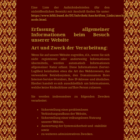
Eine Liste der Aufsichtsbehörden (für den
nichtöffentlichen Bereich) mit Anschrift finden Sie unter:
https://www.bfdi.bund.de/DE/Infothek/Anschriften_Links/anschriften_links
node.html
.
Erfassung allgemeiner
Informationen beim Besuch
unserer Website
Art und Zweck der Verarbeitung:
Wenn Sie auf unsere Website zugreifen, d.h., wenn Sie sich
nicht registrieren oder anderweitig Informationen
übermitteln, werden automatisch Informationen
allgemeiner Natur erfasst. Diese Informationen (Server-
Logfiles) beinhalten etwa die Art des Webbrowsers, das
verwendete Betriebssystem, den Domainnamen Ihres
Internet-Service-Providers, Ihre IP-Adresse und ähnliches.
Hierbei handelt es sich ausschließlich um Informationen,
welche keine Rückschlüsse auf Ihre Person zulassen.
Sie werden insbesondere zu folgenden Zwecken
verarbeitet:
Sicherstellung eines problemlosen
Verbindungsaufbaus der Website,
Sicherstellung einer reibungslosen Nutzung
unserer Website,
Auswertung der Systemsicherheit und -stabilität
sowie
zu weiteren administrativen Zwecken.